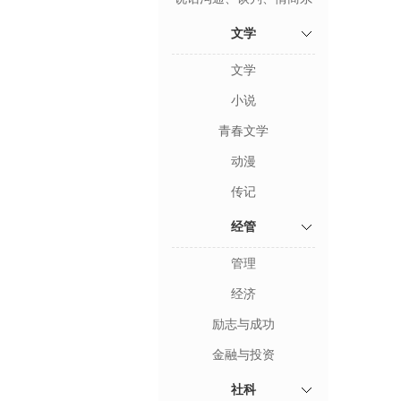
列
文学
文学
小说
青春文学
动漫
传记
经管
管理
经济
励志与成功
金融与投资
社科