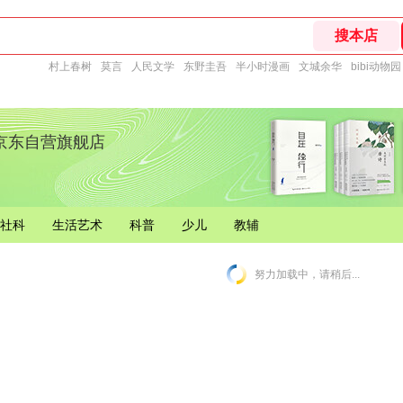
村上春树
莫言
人民文学
东野圭吾
半小时漫画
文城余华
bibi动物园
京东自营旗舰店
社科
生活艺术
科普
少儿
教辅
努力加载中，请稍后...