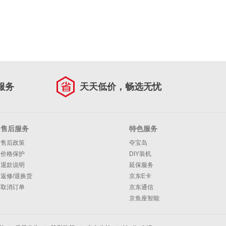
服务
天天低价，畅选无忧
售后服务
特色服务
售后政策
夺宝岛
价格保护
DIY装机
退款说明
延保服务
返修/退换货
京东E卡
取消订单
京东通信
京鱼座智能