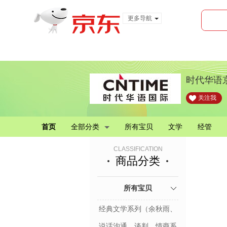
更多导航
服装城
食品
金融
时代华语
关注我
首页
全部分类
所有宝贝
文学
经管
CLASSIFICATION
商品分类
所有宝贝
经典文学系列（余秋雨、
贾平凹、蒋勋、林清玄）
说话沟通、谈判、情商系